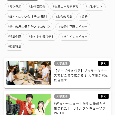
#ガクラボ
#お仕事図鑑
#先輩ロールモデル
#プレゼント
#ほんとにいい会社見つけ隊！
#お金の授業
#診断
#学生の君に伝えたい３つのこと
#大学生正直レビュー
#特集企画
#もやもや解決ゼミ
#学生インタビュー
#恋愛特集
PR
大学生活
【チーズ好き必見】ブッラータチー
ズでどこまで広がる？ 大学生が挑ん
だ自由す...
PR
大学生活
#ぎゅ〜〜にゅー！学生の発想から
生まれた！ Jミルク×キョーソウ
PROJE...