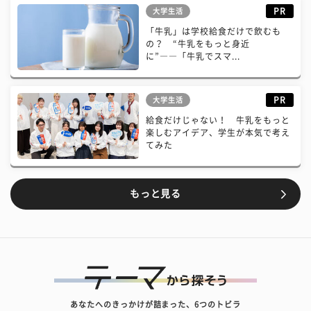
PR
大学生活
「牛乳」は学校給食だけで飲むも
の？ “牛乳をもっと身近
に”――「牛乳でスマ...
PR
大学生活
給食だけじゃない！ 牛乳をもっと
楽しむアイデア、学生が本気で考え
てみた
もっと見る
あなたへのきっかけが詰まった、6つのトビラ