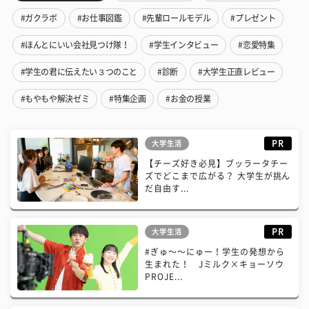
#ガクラボ
#お仕事図鑑
#先輩ロールモデル
#プレゼント
#ほんとにいい会社見つけ隊！
#学生インタビュー
#恋愛特集
#学生の君に伝えたい３つのこと
#診断
#大学生正直レビュー
#もやもや解決ゼミ
#特集企画
#お金の授業
PR
大学生活
【チーズ好き必見】ブッラータチー
ズでどこまで広がる？ 大学生が挑ん
だ自由す...
PR
大学生活
#ぎゅ〜〜にゅー！学生の発想から
生まれた！ Jミルク×キョーソウ
PROJE...