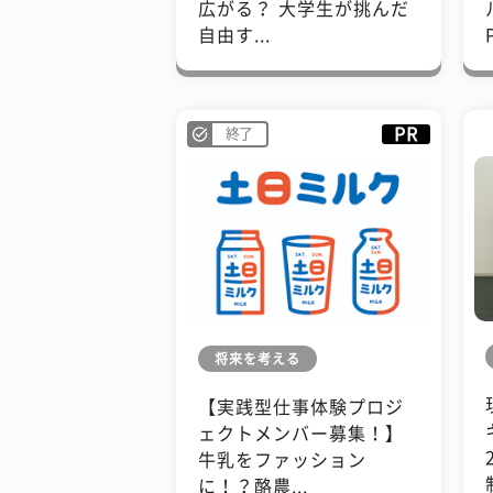
広がる？ 大学生が挑んだ
自由す...
PR
終了
将来を考える
【実践型仕事体験プロジ
ェクトメンバー募集！】
牛乳をファッション
に！？酪農...