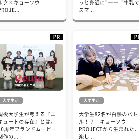
ルク×キョーソウ
っと身近に”――「牛乳
PROJE...
スマ...
PR
P
大学生活
大学生活
現役大学生が考える『エ
大学生82名が白熱のバト
キュートの存在』とは。
ル！？ キョーソウ
20周年ブランドムービー
PROJECTから生まれた
制作の...
楽し...