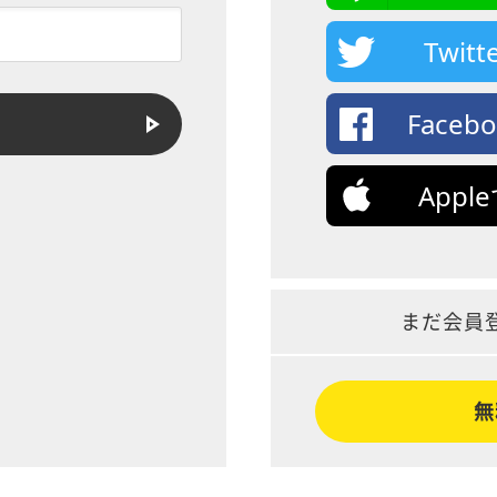
Twi
Face
App
まだ会員
無