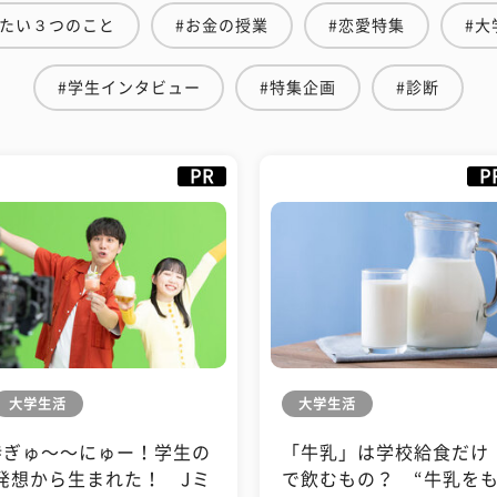
えたい３つのこと
#お金の授業
#恋愛特集
#大
#学生インタビュー
#特集企画
#診断
PR
P
大学生活
大学生活
#ぎゅ〜〜にゅー！学生の
「牛乳」は学校給食だけ
発想から生まれた！ Jミ
で飲むもの？ “牛乳を