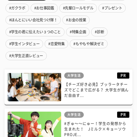
#ガクラボ
#お仕事図鑑
#先輩ロールモデル
#プレゼント
#ほんとにいい会社見つけ隊！
#お金の授業
#学生の君に伝えたい３つのこと
#特集企画
#診断
#学生インタビュー
#恋愛特集
#もやもや解決ゼミ
#大学生正直レビュー
PR
大学生活
【チーズ好き必見】ブッラータチー
ズでどこまで広がる？ 大学生が挑ん
だ自由す...
PR
大学生活
#ぎゅ〜〜にゅー！学生の発想から
生まれた！ Jミルク×キョーソウ
PROJE...