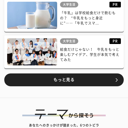
PR
大学生活
「牛乳」は学校給食だけで飲むも
の？ “牛乳をもっと身近
に”――「牛乳でスマ...
PR
大学生活
給食だけじゃない！ 牛乳をもっと
楽しむアイデア、学生が本気で考え
てみた
もっと見る
あなたへのきっかけが詰まった、6つのトビラ