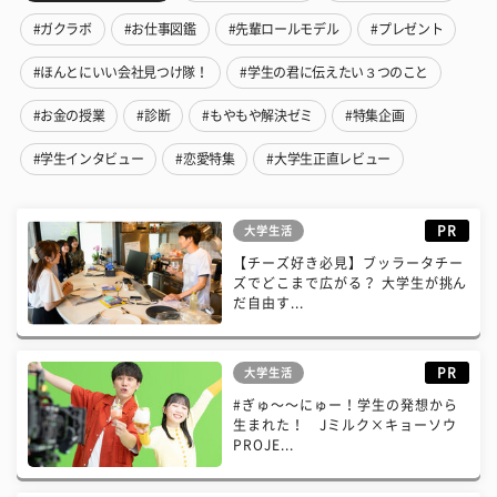
#ガクラボ
#お仕事図鑑
#先輩ロールモデル
#プレゼント
#ほんとにいい会社見つけ隊！
#学生の君に伝えたい３つのこと
#お金の授業
#診断
#もやもや解決ゼミ
#特集企画
#学生インタビュー
#恋愛特集
#大学生正直レビュー
PR
大学生活
【チーズ好き必見】ブッラータチー
ズでどこまで広がる？ 大学生が挑ん
だ自由す...
PR
大学生活
#ぎゅ〜〜にゅー！学生の発想から
生まれた！ Jミルク×キョーソウ
PROJE...