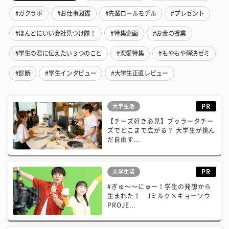
#ガクラボ
#お仕事図鑑
#先輩ロールモデル
#プレゼント
#ほんとにいい会社見つけ隊！
#特集企画
#お金の授業
#学生の君に伝えたい３つのこと
#恋愛特集
#もやもや解決ゼミ
#診断
#学生インタビュー
#大学生正直レビュー
PR
大学生活
【チーズ好き必見】ブッラータチー
ズでどこまで広がる？ 大学生が挑ん
だ自由す...
PR
大学生活
#ぎゅ〜〜にゅー！学生の発想から
生まれた！ Jミルク×キョーソウ
PROJE...