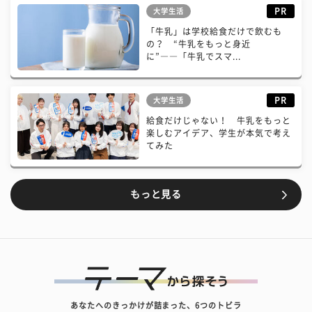
PR
大学生活
「牛乳」は学校給食だけで飲むも
の？ “牛乳をもっと身近
に”――「牛乳でスマ...
PR
大学生活
給食だけじゃない！ 牛乳をもっと
楽しむアイデア、学生が本気で考え
てみた
もっと見る
あなたへのきっかけが詰まった、6つのトビラ