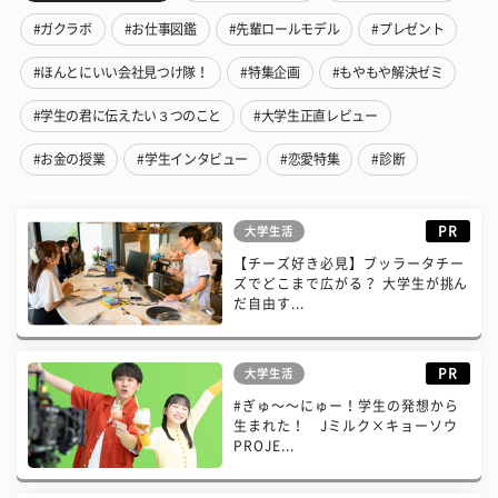
#ガクラボ
#お仕事図鑑
#先輩ロールモデル
#プレゼント
#ほんとにいい会社見つけ隊！
#特集企画
#もやもや解決ゼミ
#学生の君に伝えたい３つのこと
#大学生正直レビュー
#お金の授業
#学生インタビュー
#恋愛特集
#診断
PR
大学生活
【チーズ好き必見】ブッラータチー
ズでどこまで広がる？ 大学生が挑ん
だ自由す...
PR
大学生活
#ぎゅ〜〜にゅー！学生の発想から
生まれた！ Jミルク×キョーソウ
PROJE...