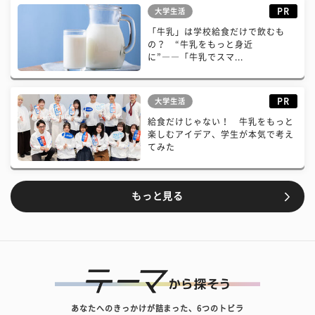
PR
大学生活
「牛乳」は学校給食だけで飲むも
の？ “牛乳をもっと身近
に”――「牛乳でスマ...
PR
大学生活
給食だけじゃない！ 牛乳をもっと
楽しむアイデア、学生が本気で考え
てみた
もっと見る
あなたへのきっかけが詰まった、6つのトビラ