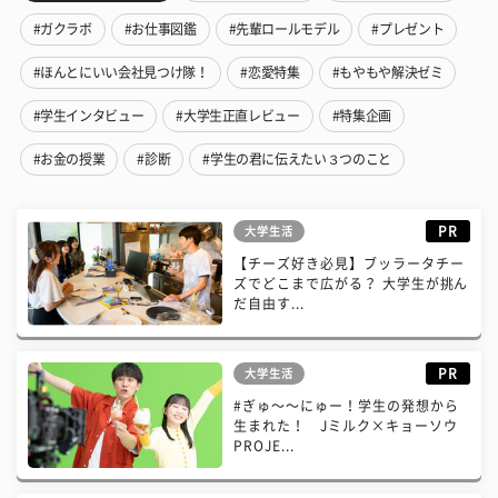
#ガクラボ
#お仕事図鑑
#先輩ロールモデル
#プレゼント
#ほんとにいい会社見つけ隊！
#恋愛特集
#もやもや解決ゼミ
#学生インタビュー
#大学生正直レビュー
#特集企画
#お金の授業
#診断
#学生の君に伝えたい３つのこと
PR
大学生活
【チーズ好き必見】ブッラータチー
ズでどこまで広がる？ 大学生が挑ん
だ自由す...
PR
大学生活
#ぎゅ〜〜にゅー！学生の発想から
生まれた！ Jミルク×キョーソウ
PROJE...