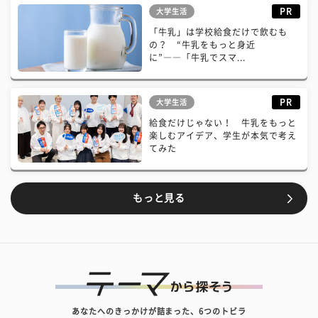
PR
大学生活
「牛乳」は学校給食だけで飲むも
の？ “牛乳をもっと身近
に”――「牛乳でスマ...
PR
大学生活
給食だけじゃない！ 牛乳をもっと
楽しむアイデア、学生が本気で考え
てみた
もっと見る
あなたへのきっかけが詰まった、6つのトビラ