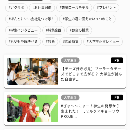
#ガクラボ
#お仕事図鑑
#先輩ロールモデル
#プレゼント
#ほんとにいい会社見つけ隊！
#学生の君に伝えたい３つのこと
#学生インタビュー
#特集企画
#お金の授業
#もやもや解決ゼミ
#診断
#恋愛特集
#大学生正直レビュー
PR
大学生活
【チーズ好き必見】ブッラータチー
ズでどこまで広がる？ 大学生が挑ん
だ自由す...
PR
大学生活
#ぎゅ〜〜にゅー！学生の発想から
生まれた！ Jミルク×キョーソウ
PROJE...