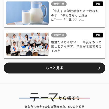
PR
大学生活
「牛乳」は学校給食だけで飲むも
の？ “牛乳をもっと身近
に”――「牛乳でスマ...
PR
大学生活
給食だけじゃない！ 牛乳をもっと
楽しむアイデア、学生が本気で考え
てみた
もっと見る
あなたへのきっかけが詰まった、6つのトビラ