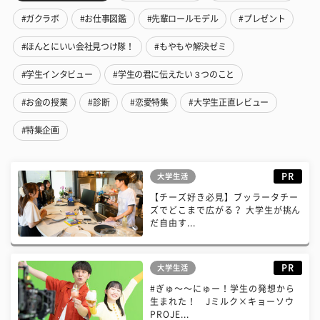
#ガクラボ
#お仕事図鑑
#先輩ロールモデル
#プレゼント
#ほんとにいい会社見つけ隊！
#もやもや解決ゼミ
#学生インタビュー
#学生の君に伝えたい３つのこと
#お金の授業
#診断
#恋愛特集
#大学生正直レビュー
#特集企画
PR
大学生活
【チーズ好き必見】ブッラータチー
ズでどこまで広がる？ 大学生が挑ん
だ自由す...
PR
大学生活
#ぎゅ〜〜にゅー！学生の発想から
生まれた！ Jミルク×キョーソウ
PROJE...