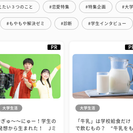
えたい３つのこと
#恋愛特集
#特集企画
#大
#もやもや解決ゼミ
#診断
#学生インタビュー
PR
P
大学生活
大学生活
#ぎゅ〜〜にゅー！学生の
「牛乳」は学校給食だけ
発想から生まれた！ Jミ
で飲むもの？ “牛乳を