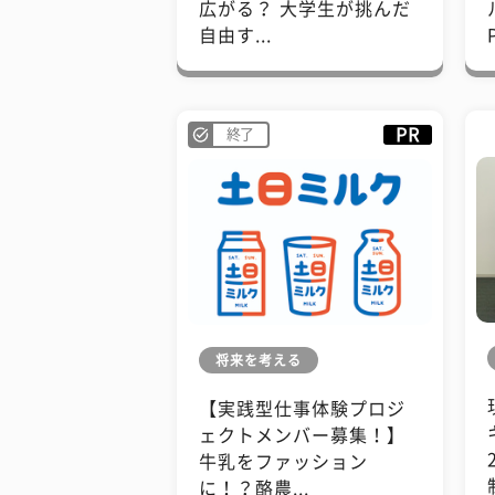
広がる？ 大学生が挑んだ
自由す...
PR
終了
将来を考える
【実践型仕事体験プロジ
ェクトメンバー募集！】
牛乳をファッション
に！？酪農...