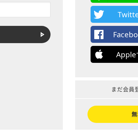
Twi
Face
App
まだ会員
無