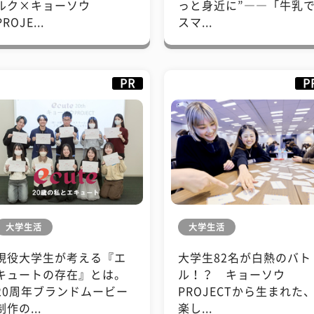
ルク×キョーソウ
っと身近に”――「牛乳
PROJE...
スマ...
PR
P
大学生活
大学生活
現役大学生が考える『エ
大学生82名が白熱のバト
キュートの存在』とは。
ル！？ キョーソウ
20周年ブランドムービー
PROJECTから生まれた
制作の...
楽し...