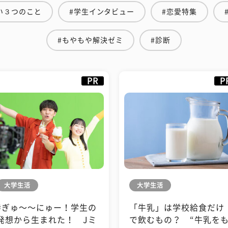
い３つのこと
#学生インタビュー
#恋愛特集
#もやもや解決ゼミ
#診断
PR
P
大学生活
大学生活
#ぎゅ〜〜にゅー！学生の
「牛乳」は学校給食だけ
発想から生まれた！ Jミ
で飲むもの？ “牛乳を