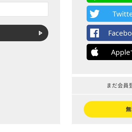
Twi
Face
App
まだ会員
無