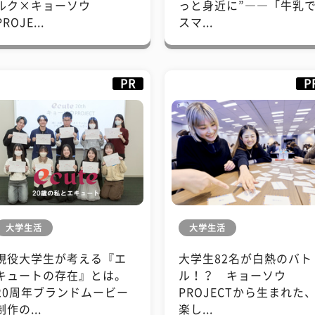
ルク×キョーソウ
っと身近に”――「牛乳
PROJE...
スマ...
PR
P
大学生活
大学生活
現役大学生が考える『エ
大学生82名が白熱のバト
キュートの存在』とは。
ル！？ キョーソウ
20周年ブランドムービー
PROJECTから生まれた
制作の...
楽し...