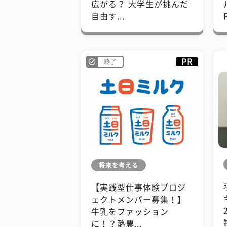
広がる？ 大学生が挑んだ
自由す...
PR
終了
将来を考える
【実践型仕事体験プロジ
ェクトメンバー募集！】
牛乳をファッション
に！？酪農...