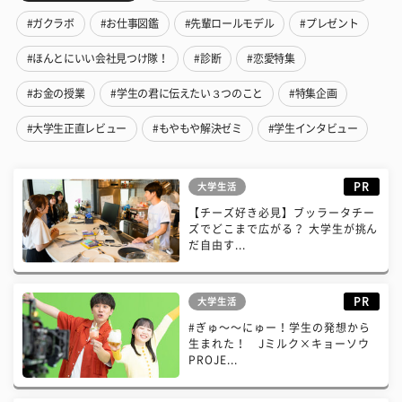
#ガクラボ
#お仕事図鑑
#先輩ロールモデル
#プレゼント
#ほんとにいい会社見つけ隊！
#診断
#恋愛特集
#お金の授業
#学生の君に伝えたい３つのこと
#特集企画
#大学生正直レビュー
#もやもや解決ゼミ
#学生インタビュー
PR
大学生活
【チーズ好き必見】ブッラータチー
ズでどこまで広がる？ 大学生が挑ん
だ自由す...
PR
大学生活
#ぎゅ〜〜にゅー！学生の発想から
生まれた！ Jミルク×キョーソウ
PROJE...