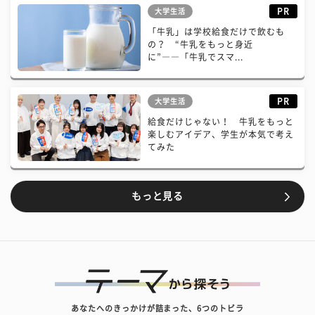
PR
大学生活
「牛乳」は学校給食だけで飲むも
の？ “牛乳をもっと身近
に”――「牛乳でスマ...
PR
大学生活
給食だけじゃない！ 牛乳をもっと
楽しむアイデア、学生が本気で考え
てみた
もっと見る
あなたへのきっかけが詰まった、6つのトビラ