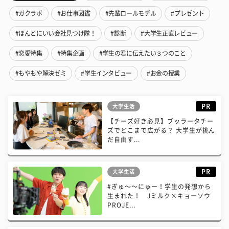
#ガクラボ
#お仕事図鑑
#先輩ロールモデル
#プレゼント
#ほんとにいい会社見つけ隊！
#診断
#大学生正直レビュー
#恋愛特集
#特集企画
#学生の君に伝えたい３つのこと
#もやもや解決ゼミ
#学生インタビュー
#お金の授業
PR
大学生活
【チーズ好き必見】ブッラータチー
ズでどこまで広がる？ 大学生が挑ん
だ自由す...
PR
大学生活
#ぎゅ〜〜にゅー！学生の発想から
生まれた！ Jミルク×キョーソウ
PROJE...