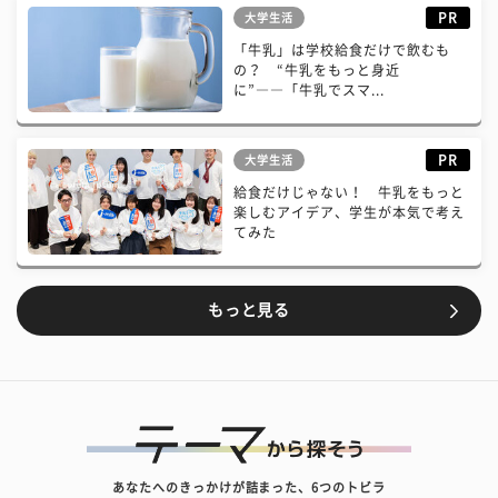
PR
大学生活
「牛乳」は学校給食だけで飲むも
の？ “牛乳をもっと身近
に”――「牛乳でスマ...
PR
大学生活
給食だけじゃない！ 牛乳をもっと
楽しむアイデア、学生が本気で考え
てみた
もっと見る
あなたへのきっかけが詰まった、6つのトビラ