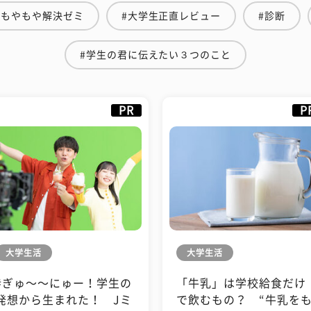
#もやもや解決ゼミ
#大学生正直レビュー
#診断
#学生の君に伝えたい３つのこと
PR
P
大学生活
大学生活
#ぎゅ〜〜にゅー！学生の
「牛乳」は学校給食だけ
発想から生まれた！ Jミ
で飲むもの？ “牛乳を