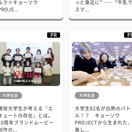
ルク×キョーソウ
っと身近に”――「牛乳
PROJE...
スマ...
PR
P
大学生活
大学生活
現役大学生が考える『エ
大学生82名が白熱のバト
キュートの存在』とは。
ル！？ キョーソウ
20周年ブランドムービー
PROJECTから生まれた
制作の...
楽し...