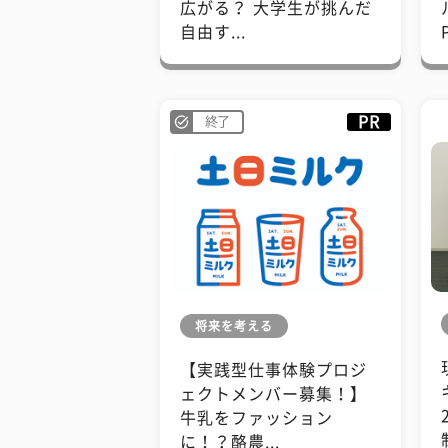
広がる？ 大学生が挑んだ
自由す...
PR
終了
将来を考える
【実践型仕事体験プロジ
ェクトメンバー募集！】
牛乳をファッション
に！？酪農...