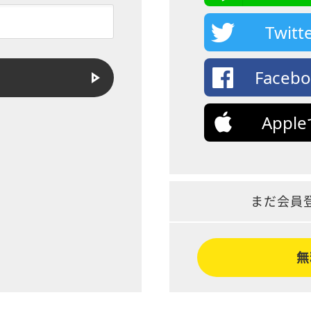
Twi
Face
App
まだ会員
無