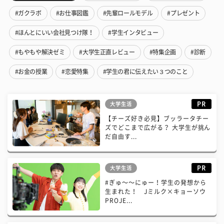
#ガクラボ
#お仕事図鑑
#先輩ロールモデル
#プレゼント
#ほんとにいい会社見つけ隊！
#学生インタビュー
#もやもや解決ゼミ
#大学生正直レビュー
#特集企画
#診断
#お金の授業
#恋愛特集
#学生の君に伝えたい３つのこと
PR
大学生活
【チーズ好き必見】ブッラータチー
ズでどこまで広がる？ 大学生が挑ん
だ自由す...
PR
大学生活
#ぎゅ〜〜にゅー！学生の発想から
生まれた！ Jミルク×キョーソウ
PROJE...