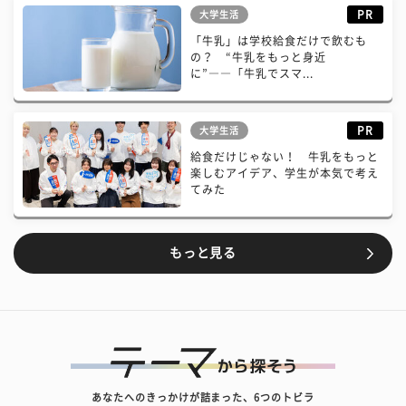
PR
大学生活
「牛乳」は学校給食だけで飲むも
の？ “牛乳をもっと身近
に”――「牛乳でスマ...
PR
大学生活
給食だけじゃない！ 牛乳をもっと
楽しむアイデア、学生が本気で考え
てみた
もっと見る
あなたへのきっかけが詰まった、6つのトビラ