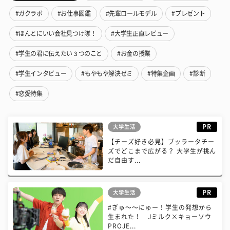
#ガクラボ
#お仕事図鑑
#先輩ロールモデル
#プレゼント
#ほんとにいい会社見つけ隊！
#大学生正直レビュー
#学生の君に伝えたい３つのこと
#お金の授業
#学生インタビュー
#もやもや解決ゼミ
#特集企画
#診断
#恋愛特集
PR
大学生活
【チーズ好き必見】ブッラータチー
ズでどこまで広がる？ 大学生が挑ん
だ自由す...
PR
大学生活
#ぎゅ〜〜にゅー！学生の発想から
生まれた！ Jミルク×キョーソウ
PROJE...