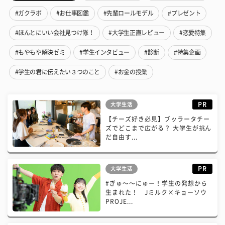
#ガクラボ
#お仕事図鑑
#先輩ロールモデル
#プレゼント
#ほんとにいい会社見つけ隊！
#大学生正直レビュー
#恋愛特集
#もやもや解決ゼミ
#学生インタビュー
#診断
#特集企画
#学生の君に伝えたい３つのこと
#お金の授業
PR
大学生活
【チーズ好き必見】ブッラータチー
ズでどこまで広がる？ 大学生が挑ん
だ自由す...
PR
大学生活
#ぎゅ〜〜にゅー！学生の発想から
生まれた！ Jミルク×キョーソウ
PROJE...