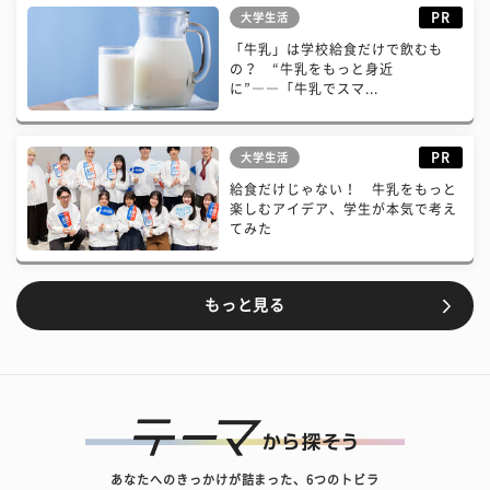
PR
大学生活
「牛乳」は学校給食だけで飲むも
の？ “牛乳をもっと身近
に”――「牛乳でスマ...
PR
大学生活
給食だけじゃない！ 牛乳をもっと
楽しむアイデア、学生が本気で考え
てみた
もっと見る
あなたへのきっかけが詰まった、6つのトビラ