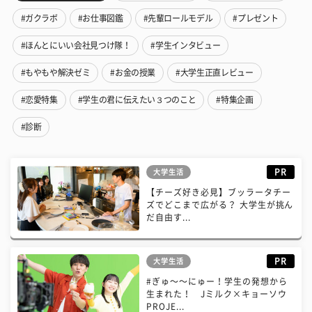
#ガクラボ
#お仕事図鑑
#先輩ロールモデル
#プレゼント
#ほんとにいい会社見つけ隊！
#学生インタビュー
#もやもや解決ゼミ
#お金の授業
#大学生正直レビュー
#恋愛特集
#学生の君に伝えたい３つのこと
#特集企画
#診断
PR
大学生活
【チーズ好き必見】ブッラータチー
ズでどこまで広がる？ 大学生が挑ん
だ自由す...
PR
大学生活
#ぎゅ〜〜にゅー！学生の発想から
生まれた！ Jミルク×キョーソウ
PROJE...