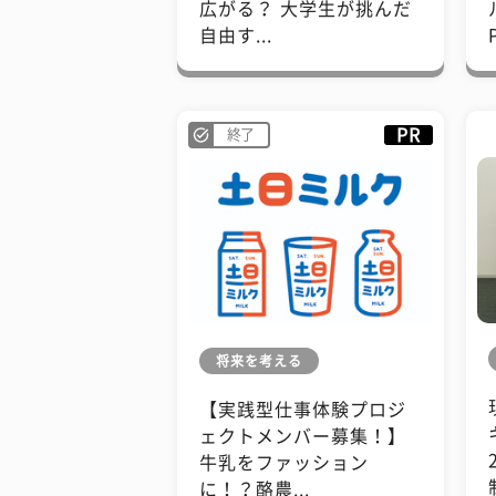
広がる？ 大学生が挑んだ
自由す...
PR
終了
将来を考える
【実践型仕事体験プロジ
ェクトメンバー募集！】
牛乳をファッション
に！？酪農...