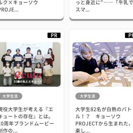
ルク×キョーソウ
っと身近に”――「牛乳
PROJE...
スマ...
PR
P
大学生活
大学生活
現役大学生が考える『エ
大学生82名が白熱のバト
キュートの存在』とは。
ル！？ キョーソウ
20周年ブランドムービー
PROJECTから生まれた
制作の...
楽し...