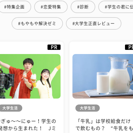
#特集企画
#恋愛特集
#診断
#学生の君に
#もやもや解決ゼミ
#大学生正直レビュー
PR
P
大学生活
大学生活
#ぎゅ〜〜にゅー！学生の
「牛乳」は学校給食だけ
発想から生まれた！ Jミ
で飲むもの？ “牛乳を