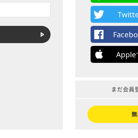
Twi
Face
App
まだ会員
無