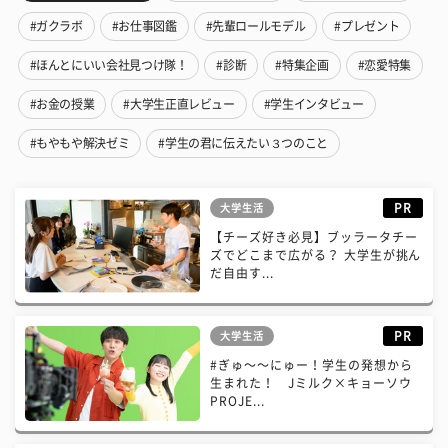
#ガクラボ
#お仕事図鑑
#先輩ロールモデル
#プレゼント
#ほんとにいい会社見つけ隊！
#診断
#特集企画
#恋愛特集
#お金の授業
#大学生正直レビュー
#学生インタビュー
#もやもや解決ゼミ
#学生の君に伝えたい３つのこと
PR
大学生活
【チーズ好き必見】ブッラータチー
ズでどこまで広がる？ 大学生が挑ん
だ自由す...
PR
大学生活
#ぎゅ〜〜にゅー！学生の発想から
生まれた！ Jミルク×キョーソウ
PROJE...