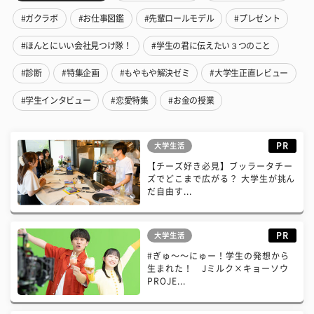
#ガクラボ
#お仕事図鑑
#先輩ロールモデル
#プレゼント
#ほんとにいい会社見つけ隊！
#学生の君に伝えたい３つのこと
#診断
#特集企画
#もやもや解決ゼミ
#大学生正直レビュー
#学生インタビュー
#恋愛特集
#お金の授業
PR
大学生活
【チーズ好き必見】ブッラータチー
ズでどこまで広がる？ 大学生が挑ん
だ自由す...
PR
大学生活
#ぎゅ〜〜にゅー！学生の発想から
生まれた！ Jミルク×キョーソウ
PROJE...