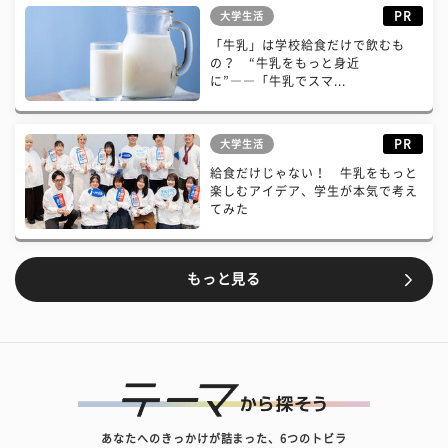
PR
大学生活
「牛乳」は学校給食だけで飲むも
の？ “牛乳をもっと身近
に”――「牛乳でスマ...
PR
大学生活
給食だけじゃない！ 牛乳をもっと
楽しむアイデア、学生が本気で考え
てみた
もっと見る
あなたへのきっかけが詰まった、6つのトビラ