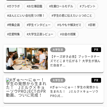
#ガクラボ
#お仕事図鑑
#先輩ロールモデル
#プレゼント
#ほんとにいい会社見つけ隊！
#学生の君に伝えたい３つのこと
#特集企画
#学生インタビュー
#もやもや解決ゼミ
#診断
#恋愛特集
#大学生正直レビュー
#お金の授業
PR
大学生活
【チーズ好き必見】ブッラータチー
ズでどこまで広がる？ 大学生が挑ん
だ自由す...
PR
大学生活
#ぎゅ〜〜にゅー！学生の発想から
生まれた！ Jミルク×キョーソウ
PROJE...