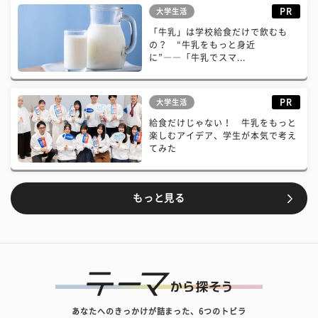
PR
大学生活
「牛乳」は学校給食だけで飲むも
の？ “牛乳をもっと身近
に”――「牛乳でスマ...
PR
大学生活
給食だけじゃない！ 牛乳をもっと
楽しむアイデア、学生が本気で考え
てみた
もっと見る
あなたへのきっかけが詰まった、6つのトビラ