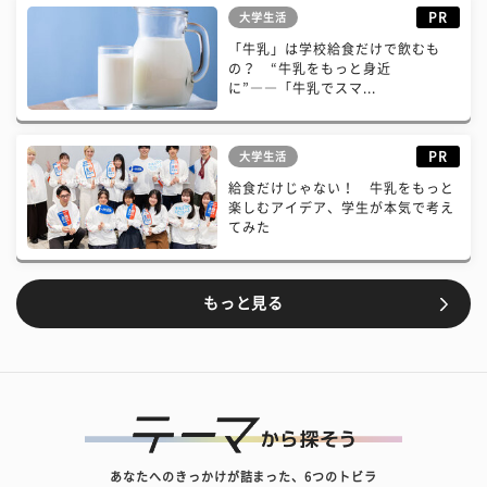
PR
大学生活
「牛乳」は学校給食だけで飲むも
の？ “牛乳をもっと身近
に”――「牛乳でスマ...
PR
大学生活
給食だけじゃない！ 牛乳をもっと
楽しむアイデア、学生が本気で考え
てみた
もっと見る
あなたへのきっかけが詰まった、6つのトビラ