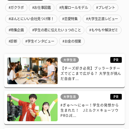
#ガクラボ
#お仕事図鑑
#先輩ロールモデル
#プレゼント
#ほんとにいい会社見つけ隊！
#恋愛特集
#大学生正直レビュー
#特集企画
#学生の君に伝えたい３つのこと
#もやもや解決ゼミ
#診断
#学生インタビュー
#お金の授業
PR
大学生活
【チーズ好き必見】ブッラータチー
ズでどこまで広がる？ 大学生が挑ん
だ自由す...
PR
大学生活
#ぎゅ〜〜にゅー！学生の発想から
生まれた！ Jミルク×キョーソウ
PROJE...