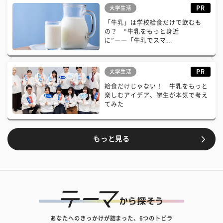
PR
大学生活
「牛乳」は学校給食だけで飲むも
の？ “牛乳をもっと身近
に”――「牛乳でスマ...
PR
大学生活
給食だけじゃない！ 牛乳をもっと
楽しむアイデア、学生が本気で考え
てみた
もっと見る
あなたへのきっかけが詰まった、6つのトビラ