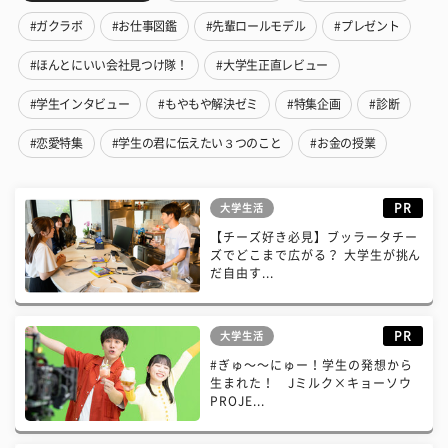
#ガクラボ
#お仕事図鑑
#先輩ロールモデル
#プレゼント
#ほんとにいい会社見つけ隊！
#大学生正直レビュー
#学生インタビュー
#もやもや解決ゼミ
#特集企画
#診断
#恋愛特集
#学生の君に伝えたい３つのこと
#お金の授業
PR
大学生活
【チーズ好き必見】ブッラータチー
ズでどこまで広がる？ 大学生が挑ん
だ自由す...
PR
大学生活
#ぎゅ〜〜にゅー！学生の発想から
生まれた！ Jミルク×キョーソウ
PROJE...