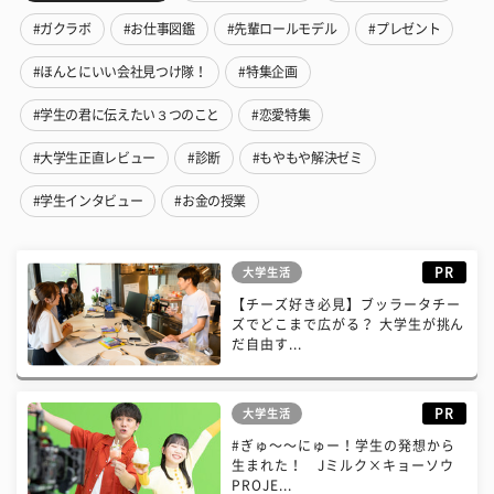
#ガクラボ
#お仕事図鑑
#先輩ロールモデル
#プレゼント
#ほんとにいい会社見つけ隊！
#特集企画
#学生の君に伝えたい３つのこと
#恋愛特集
#大学生正直レビュー
#診断
#もやもや解決ゼミ
#学生インタビュー
#お金の授業
PR
大学生活
【チーズ好き必見】ブッラータチー
ズでどこまで広がる？ 大学生が挑ん
だ自由す...
PR
大学生活
#ぎゅ〜〜にゅー！学生の発想から
生まれた！ Jミルク×キョーソウ
PROJE...