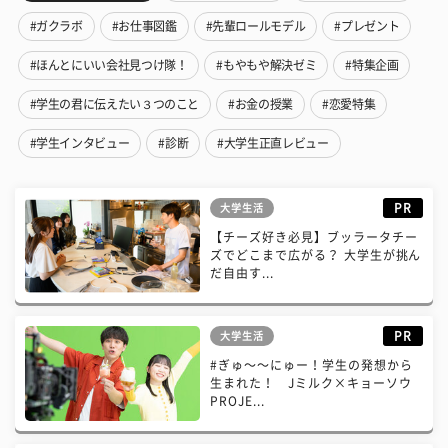
#ガクラボ
#お仕事図鑑
#先輩ロールモデル
#プレゼント
#ほんとにいい会社見つけ隊！
#もやもや解決ゼミ
#特集企画
#学生の君に伝えたい３つのこと
#お金の授業
#恋愛特集
#学生インタビュー
#診断
#大学生正直レビュー
PR
大学生活
【チーズ好き必見】ブッラータチー
ズでどこまで広がる？ 大学生が挑ん
だ自由す...
PR
大学生活
#ぎゅ〜〜にゅー！学生の発想から
生まれた！ Jミルク×キョーソウ
PROJE...