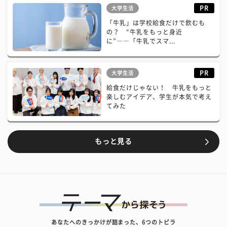
PR
大学生活
「牛乳」は学校給食だけで飲むも
の？ “牛乳をもっと身近
に”――「牛乳でスマ...
PR
大学生活
給食だけじゃない！ 牛乳をもっと
楽しむアイデア、学生が本気で考え
てみた
もっと見る
あなたへのきっかけが詰まった、6つのトビラ