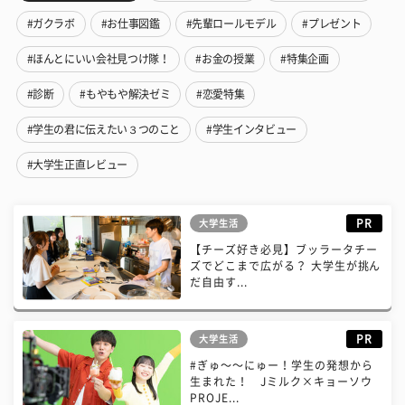
#ガクラボ
#お仕事図鑑
#先輩ロールモデル
#プレゼント
#ほんとにいい会社見つけ隊！
#お金の授業
#特集企画
#診断
#もやもや解決ゼミ
#恋愛特集
#学生の君に伝えたい３つのこと
#学生インタビュー
#大学生正直レビュー
PR
大学生活
【チーズ好き必見】ブッラータチー
ズでどこまで広がる？ 大学生が挑ん
だ自由す...
PR
大学生活
#ぎゅ〜〜にゅー！学生の発想から
生まれた！ Jミルク×キョーソウ
PROJE...