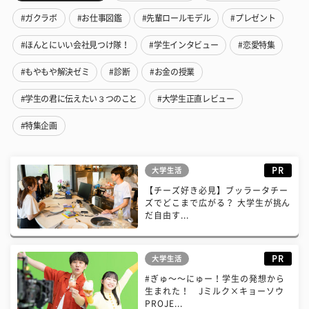
#ガクラボ
#お仕事図鑑
#先輩ロールモデル
#プレゼント
#ほんとにいい会社見つけ隊！
#学生インタビュー
#恋愛特集
#もやもや解決ゼミ
#診断
#お金の授業
#学生の君に伝えたい３つのこと
#大学生正直レビュー
#特集企画
PR
大学生活
【チーズ好き必見】ブッラータチー
ズでどこまで広がる？ 大学生が挑ん
だ自由す...
PR
大学生活
#ぎゅ〜〜にゅー！学生の発想から
生まれた！ Jミルク×キョーソウ
PROJE...