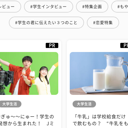
レビュー
#学生インタビュー
#特集企画
#も
#学生の君に伝えたい３つのこと
#恋愛特集
PR
P
大学生活
大学生活
#ぎゅ〜〜にゅー！学生の
「牛乳」は学校給食だけ
発想から生まれた！ Jミ
で飲むもの？ “牛乳を