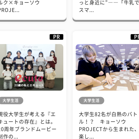
ルク×キョーソウ
っと身近に”――「牛乳
PROJE...
スマ...
PR
P
大学生活
大学生活
現役大学生が考える『エ
大学生82名が白熱のバト
キュートの存在』とは。
ル！？ キョーソウ
20周年ブランドムービー
PROJECTから生まれた
制作の...
楽し...