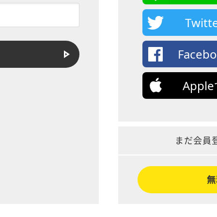
Twi
Face
App
まだ会員
無