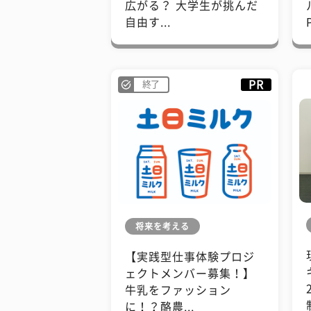
広がる？ 大学生が挑んだ
自由す...
PR
終了
将来を考える
【実践型仕事体験プロジ
ェクトメンバー募集！】
牛乳をファッション
に！？酪農...