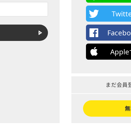
Twi
Face
App
まだ会員
無