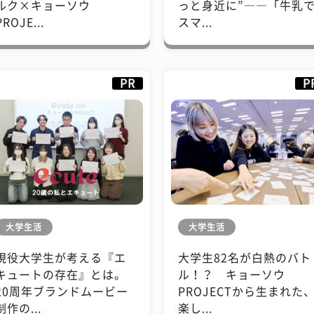
ルク×キョーソウ
っと身近に”――「牛乳
PROJE...
スマ...
PR
P
大学生活
大学生活
現役大学生が考える『エ
大学生82名が白熱のバト
キュートの存在』とは。
ル！？ キョーソウ
20周年ブランドムービー
PROJECTから生まれた
制作の...
楽し...