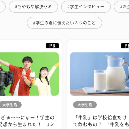
#もやもや解決ゼミ
#学生インタビュー
#お
#学生の君に伝えたい３つのこと
PR
P
大学生活
大学生活
#ぎゅ〜〜にゅー！学生の
「牛乳」は学校給食だけ
発想から生まれた！ Jミ
で飲むもの？ “牛乳を