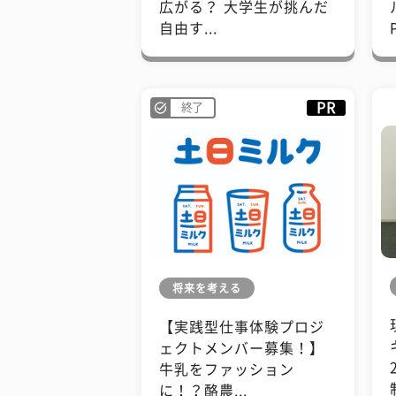
広がる？ 大学生が挑んだ
自由す...
PR
終了
将来を考える
【実践型仕事体験プロジ
ェクトメンバー募集！】
牛乳をファッション
に！？酪農...