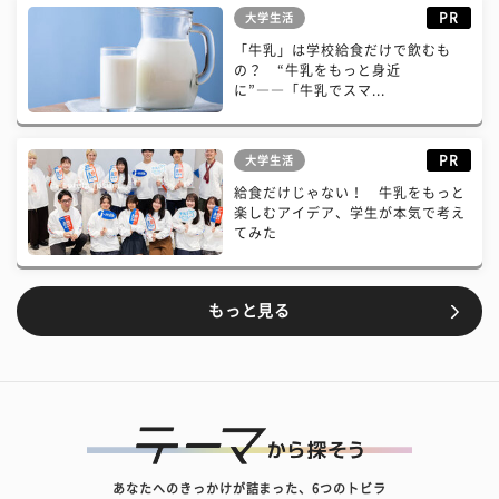
PR
大学生活
「牛乳」は学校給食だけで飲むも
の？ “牛乳をもっと身近
に”――「牛乳でスマ...
PR
大学生活
給食だけじゃない！ 牛乳をもっと
楽しむアイデア、学生が本気で考え
てみた
もっと見る
あなたへのきっかけが詰まった、6つのトビラ