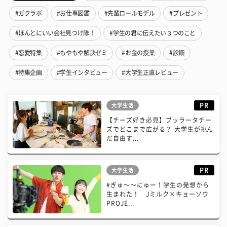
#ガクラボ
#お仕事図鑑
#先輩ロールモデル
#プレゼント
#ほんとにいい会社見つけ隊！
#学生の君に伝えたい３つのこと
#恋愛特集
#もやもや解決ゼミ
#お金の授業
#診断
#特集企画
#学生インタビュー
#大学生正直レビュー
PR
大学生活
【チーズ好き必見】ブッラータチー
ズでどこまで広がる？ 大学生が挑ん
だ自由す...
PR
大学生活
#ぎゅ〜〜にゅー！学生の発想から
生まれた！ Jミルク×キョーソウ
PROJE...