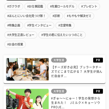
#ガクラボ
#お仕事図鑑
#先輩ロールモデル
#プレゼント
#ほんとにいい会社見つけ隊！
#診断
#もやもや解決ゼミ
#特集企画
#学生インタビュー
#恋愛特集
#大学生正直レビュー
#学生の君に伝えたい３つのこと
#お金の授業
PR
大学生活
【チーズ好き必見】ブッラータチー
ズでどこまで広がる？ 大学生が挑ん
だ自由す...
PR
大学生活
#ぎゅ〜〜にゅー！学生の発想から
生まれた！ Jミルク×キョーソウ
PROJE...