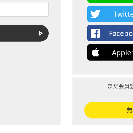
Twi
Face
App
まだ会員
無