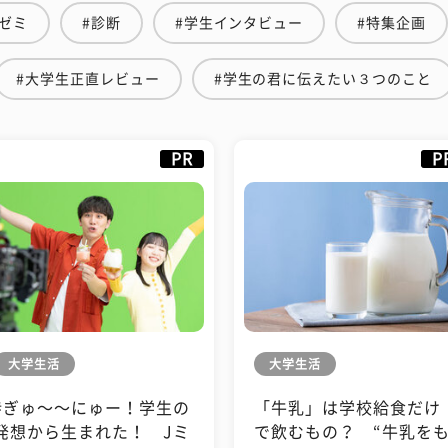
ゼミ
#診断
#学生インタビュー
#特集企画
#大学生正直レビュー
#学生の君に伝えたい３つのこと
PR
P
大学生活
大学生活
#ぎゅ〜〜にゅー！学生の
「牛乳」は学校給食だけ
発想から生まれた！ Jミ
で飲むもの？ “牛乳を