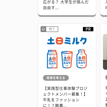
広がる？ 大学生が挑んだ
自由す...
PR
終了
将来を考える
【実践型仕事体験プロジ
ェクトメンバー募集！】
牛乳をファッション
に！？酪農...