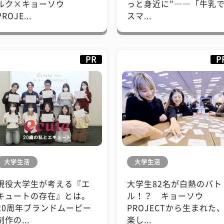
ルク×キョーソウ
っと身近に”――「牛乳
PROJE...
スマ...
PR
P
大学生活
大学生活
現役大学生が考える『エ
大学生82名が白熱のバト
キュートの存在』とは。
ル！？ キョーソウ
20周年ブランドムービー
PROJECTから生まれた
制作の...
楽し...