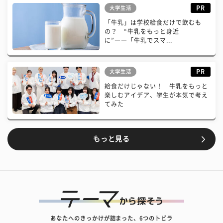
PR
大学生活
「牛乳」は学校給食だけで飲むも
の？ “牛乳をもっと身近
に”――「牛乳でスマ...
PR
大学生活
給食だけじゃない！ 牛乳をもっと
楽しむアイデア、学生が本気で考え
てみた
もっと見る
あなたへのきっかけが詰まった、6つのトビラ