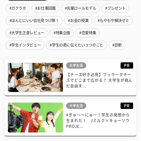
#ガクラボ
#お仕事図鑑
#先輩ロールモデル
#プレゼント
#ほんとにいい会社見つけ隊！
#お金の授業
#もやもや解決ゼミ
#大学生正直レビュー
#特集企画
#恋愛特集
#学生インタビュー
#学生の君に伝えたい３つのこと
#診断
PR
大学生活
【チーズ好き必見】ブッラータチー
ズでどこまで広がる？ 大学生が挑ん
だ自由す...
PR
大学生活
#ぎゅ〜〜にゅー！学生の発想から
生まれた！ Jミルク×キョーソウ
PROJE...