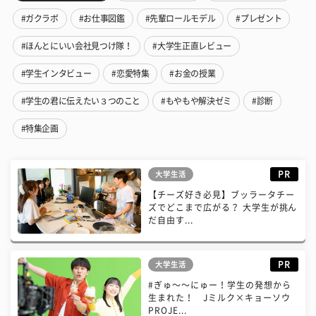
#ガクラボ
#お仕事図鑑
#先輩ロールモデル
#プレゼント
#ほんとにいい会社見つけ隊！
#大学生正直レビュー
#学生インタビュー
#恋愛特集
#お金の授業
#学生の君に伝えたい３つのこと
#もやもや解決ゼミ
#診断
#特集企画
PR
大学生活
【チーズ好き必見】ブッラータチー
ズでどこまで広がる？ 大学生が挑ん
だ自由す...
PR
大学生活
#ぎゅ〜〜にゅー！学生の発想から
生まれた！ Jミルク×キョーソウ
PROJE...