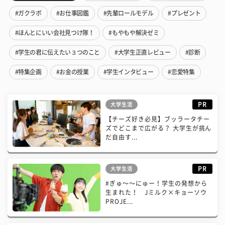
#ガクラボ
#お仕事図鑑
#先輩ロールモデル
#プレゼント
#ほんとにいい会社見つけ隊！
#もやもや解決ゼミ
#学生の君に伝えたい３つのこと
#大学生正直レビュー
#診断
#特集企画
#お金の授業
#学生インタビュー
#恋愛特集
PR
大学生活
【チーズ好き必見】ブッラータチー
ズでどこまで広がる？ 大学生が挑ん
だ自由す...
PR
大学生活
#ぎゅ〜〜にゅー！学生の発想から
生まれた！ Jミルク×キョーソウ
PROJE...