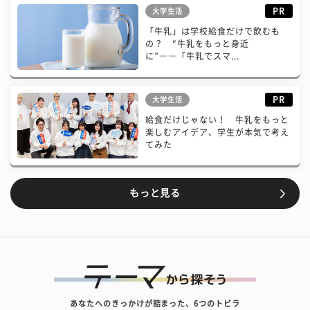
PR
大学生活
「牛乳」は学校給食だけで飲むも
の？ “牛乳をもっと身近
に”――「牛乳でスマ...
PR
大学生活
給食だけじゃない！ 牛乳をもっと
楽しむアイデア、学生が本気で考え
てみた
もっと見る
あなたへのきっかけが詰まった、6つのトビラ