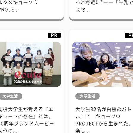
ルク×キョーソウ
っと身近に”――「牛乳
PROJE...
スマ...
PR
P
大学生活
大学生活
現役大学生が考える『エ
大学生82名が白熱のバト
キュートの存在』とは。
ル！？ キョーソウ
20周年ブランドムービー
PROJECTから生まれた
制作の...
楽し...