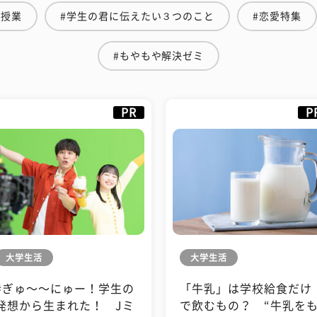
の授業
#学生の君に伝えたい３つのこと
#恋愛特集
#もやもや解決ゼミ
PR
P
大学生活
大学生活
#ぎゅ〜〜にゅー！学生の
「牛乳」は学校給食だけ
発想から生まれた！ Jミ
で飲むもの？ “牛乳を