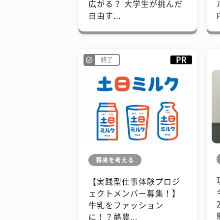
広がる？ 大学生が挑んだ
自由す...
PR
終了
将来を考える
【実践型仕事体験プロジ
ェクトメンバー募集！】
牛乳をファッション
に！？酪農...