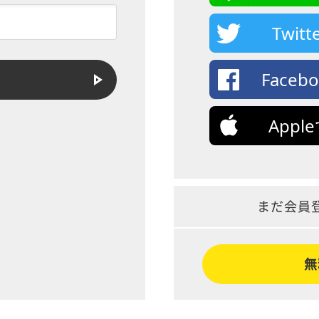
Twi
Face
App
まだ会員
無