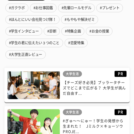
#ガクラボ
#お仕事図鑑
#先輩ロールモデル
#プレゼント
#ほんとにいい会社見つけ隊！
#もやもや解決ゼミ
#学生インタビュー
#診断
#特集企画
#お金の授業
#学生の君に伝えたい３つのこと
#恋愛特集
#大学生正直レビュー
PR
大学生活
【チーズ好き必見】ブッラータチー
ズでどこまで広がる？ 大学生が挑ん
だ自由す...
PR
大学生活
#ぎゅ〜〜にゅー！学生の発想から
生まれた！ Jミルク×キョーソウ
PROJE...