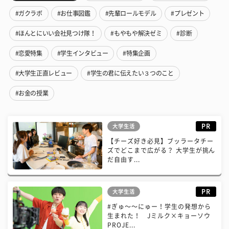
#ガクラボ
#お仕事図鑑
#先輩ロールモデル
#プレゼント
#ほんとにいい会社見つけ隊！
#もやもや解決ゼミ
#診断
#恋愛特集
#学生インタビュー
#特集企画
#大学生正直レビュー
#学生の君に伝えたい３つのこと
#お金の授業
PR
大学生活
【チーズ好き必見】ブッラータチー
ズでどこまで広がる？ 大学生が挑ん
だ自由す...
PR
大学生活
#ぎゅ〜〜にゅー！学生の発想から
生まれた！ Jミルク×キョーソウ
PROJE...