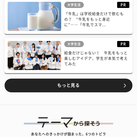
PR
大学生活
「牛乳」は学校給食だけで飲むも
の？ “牛乳をもっと身近
に”――「牛乳でスマ...
PR
大学生活
給食だけじゃない！ 牛乳をもっと
楽しむアイデア、学生が本気で考え
てみた
もっと見る
あなたへのきっかけが詰まった、6つのトビラ