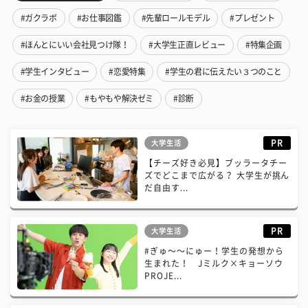
#ガクラボ
#お仕事図鑑
#先輩ロールモデル
#プレゼント
#ほんとにいい会社見つけ隊！
#大学生正直レビュー
#特集企画
#学生インタビュー
#恋愛特集
#学生の君に伝えたい３つのこと
#お金の授業
#もやもや解決ゼミ
#診断
PR
大学生活
【チーズ好き必見】ブッラータチー
ズでどこまで広がる？ 大学生が挑ん
だ自由す...
PR
大学生活
#ぎゅ〜〜にゅー！学生の発想から
生まれた！ Jミルク×キョーソウ
PROJE...