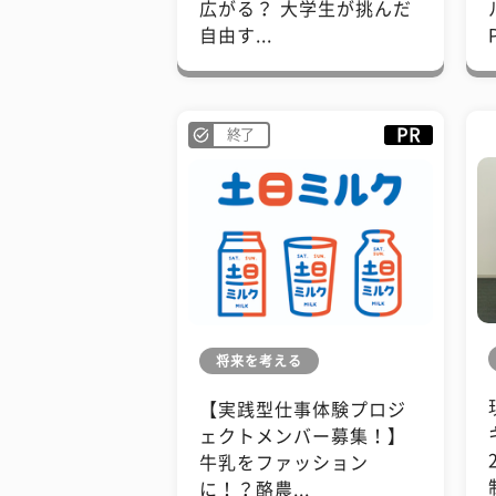
広がる？ 大学生が挑んだ
自由す...
PR
終了
将来を考える
【実践型仕事体験プロジ
ェクトメンバー募集！】
牛乳をファッション
に！？酪農...