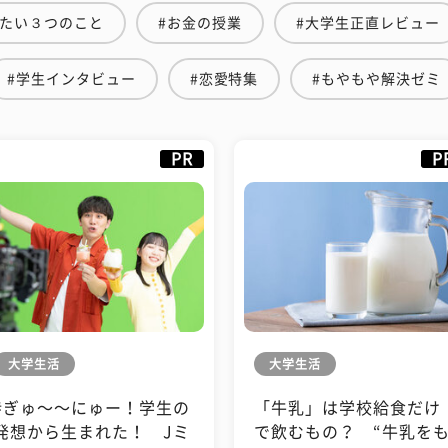
えたい３つのこと
#お金の授業
#大学生正直レビュー
#学生インタビュー
#恋愛特集
#もやもや解決ゼミ
PR
P
大学生活
大学生活
#ぎゅ〜〜にゅー！学生の
「牛乳」は学校給食だけ
発想から生まれた！ Jミ
で飲むもの？ “牛乳を