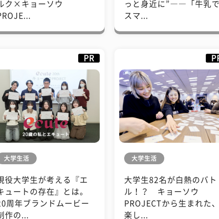
ルク×キョーソウ
っと身近に”――「牛乳
PROJE...
スマ...
PR
P
大学生活
大学生活
現役大学生が考える『エ
大学生82名が白熱のバト
キュートの存在』とは。
ル！？ キョーソウ
20周年ブランドムービー
PROJECTから生まれた
制作の...
楽し...