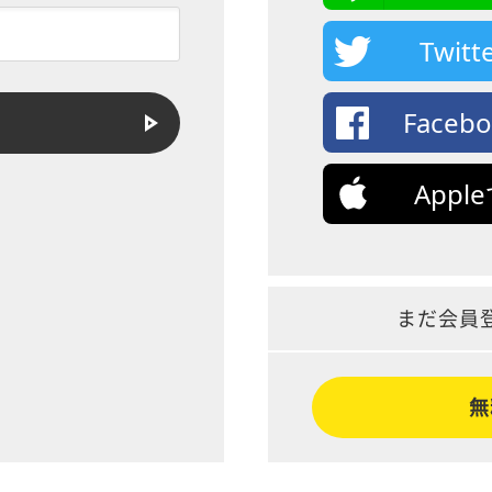
Twi
Face
App
まだ会員
無