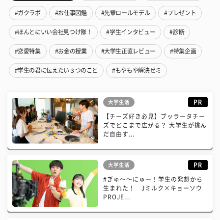
#ガクラボ
#お仕事図鑑
#先輩ロールモデル
#プレゼント
#ほんとにいい会社見つけ隊！
#学生インタビュー
#診断
#恋愛特集
#お金の授業
#大学生正直レビュー
#特集企画
#学生の君に伝えたい３つのこと
#もやもや解決ゼミ
PR
大学生活
【チーズ好き必見】ブッラータチー
ズでどこまで広がる？ 大学生が挑ん
だ自由す...
PR
大学生活
#ぎゅ〜〜にゅー！学生の発想から
生まれた！ Jミルク×キョーソウ
PROJE...