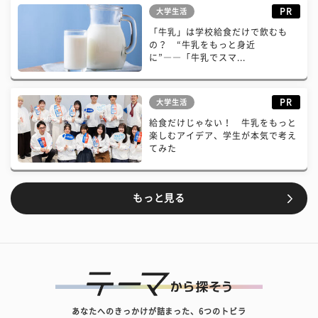
PR
大学生活
「牛乳」は学校給食だけで飲むも
の？ “牛乳をもっと身近
に”――「牛乳でスマ...
PR
大学生活
給食だけじゃない！ 牛乳をもっと
楽しむアイデア、学生が本気で考え
てみた
もっと見る
あなたへのきっかけが詰まった、6つのトビラ