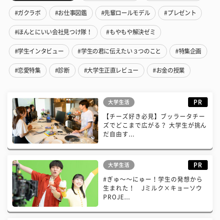
#ガクラボ
#お仕事図鑑
#先輩ロールモデル
#プレゼント
#ほんとにいい会社見つけ隊！
#もやもや解決ゼミ
#学生インタビュー
#学生の君に伝えたい３つのこと
#特集企画
#恋愛特集
#診断
#大学生正直レビュー
#お金の授業
PR
大学生活
【チーズ好き必見】ブッラータチー
ズでどこまで広がる？ 大学生が挑ん
だ自由す...
PR
大学生活
#ぎゅ〜〜にゅー！学生の発想から
生まれた！ Jミルク×キョーソウ
PROJE...