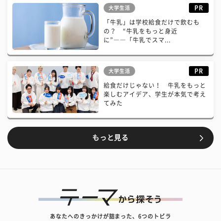
PR
大学生活
「牛乳」は学校給食だけで飲むも
の？ “牛乳をもっと身近
に”――「牛乳でスマ...
PR
大学生活
給食だけじゃない！ 牛乳をもっと
楽しむアイデア、学生が本気で考え
てみた
もっと見る
あなたへのきっかけが詰まった、6つのトビラ