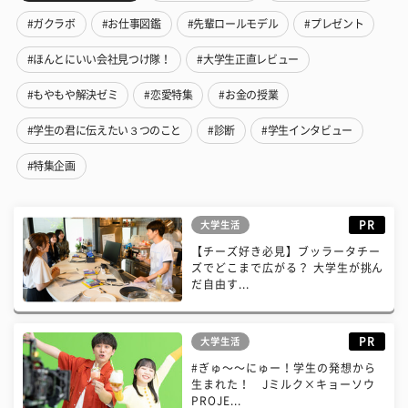
#ガクラボ
#お仕事図鑑
#先輩ロールモデル
#プレゼント
#ほんとにいい会社見つけ隊！
#大学生正直レビュー
#もやもや解決ゼミ
#恋愛特集
#お金の授業
#学生の君に伝えたい３つのこと
#診断
#学生インタビュー
#特集企画
PR
大学生活
【チーズ好き必見】ブッラータチー
ズでどこまで広がる？ 大学生が挑ん
だ自由す...
PR
大学生活
#ぎゅ〜〜にゅー！学生の発想から
生まれた！ Jミルク×キョーソウ
PROJE...