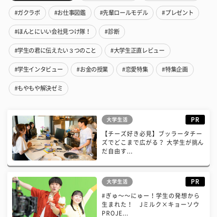
#ガクラボ
#お仕事図鑑
#先輩ロールモデル
#プレゼント
#ほんとにいい会社見つけ隊！
#診断
#学生の君に伝えたい３つのこと
#大学生正直レビュー
#学生インタビュー
#お金の授業
#恋愛特集
#特集企画
#もやもや解決ゼミ
PR
大学生活
【チーズ好き必見】ブッラータチー
ズでどこまで広がる？ 大学生が挑ん
だ自由す...
PR
大学生活
#ぎゅ〜〜にゅー！学生の発想から
生まれた！ Jミルク×キョーソウ
PROJE...