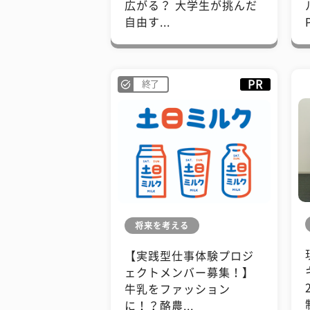
広がる？ 大学生が挑んだ
自由す...
PR
終了
将来を考える
【実践型仕事体験プロジ
ェクトメンバー募集！】
牛乳をファッション
に！？酪農...