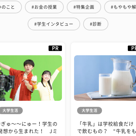
つのこと
#お金の授業
#特集企画
#もやもや
#学生インタビュー
#診断
PR
P
大学生活
大学生活
#ぎゅ〜〜にゅー！学生の
「牛乳」は学校給食だけ
発想から生まれた！ Jミ
で飲むもの？ “牛乳を