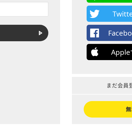
Twi
Face
App
まだ会員
無