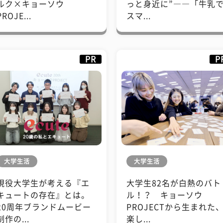
ルク×キョーソウ
っと身近に”――「牛乳
PROJE...
スマ...
PR
P
大学生活
大学生活
現役大学生が考える『エ
大学生82名が白熱のバト
キュートの存在』とは。
ル！？ キョーソウ
20周年ブランドムービー
PROJECTから生まれた
制作の...
楽し...