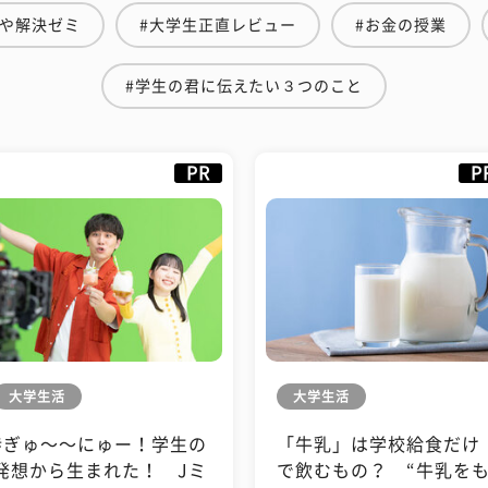
もや解決ゼミ
#大学生正直レビュー
#お金の授業
#学生の君に伝えたい３つのこと
PR
P
大学生活
大学生活
#ぎゅ〜〜にゅー！学生の
「牛乳」は学校給食だけ
発想から生まれた！ Jミ
で飲むもの？ “牛乳を