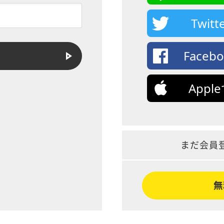
Twi
Face
App
まだ会員
無