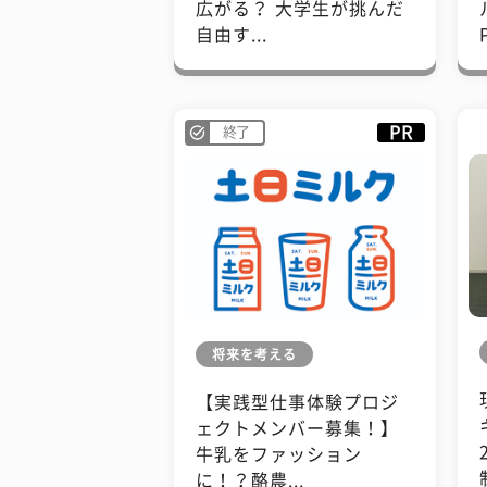
広がる？ 大学生が挑んだ
自由す...
PR
終了
将来を考える
【実践型仕事体験プロジ
ェクトメンバー募集！】
牛乳をファッション
に！？酪農...