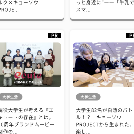
ルク×キョーソウ
っと身近に”――「牛乳
PROJE...
スマ...
PR
P
大学生活
大学生活
現役大学生が考える『エ
大学生82名が白熱のバト
キュートの存在』とは。
ル！？ キョーソウ
20周年ブランドムービー
PROJECTから生まれた
制作の...
楽し...