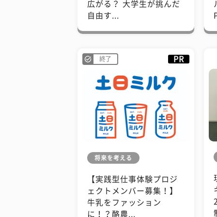
広がる？ 大学生が挑んだ
自由す...
PR
終了
将来を考える
【実践型仕事体験プロジ
ェクトメンバー募集！】
牛乳をファッション
に！？酪農...