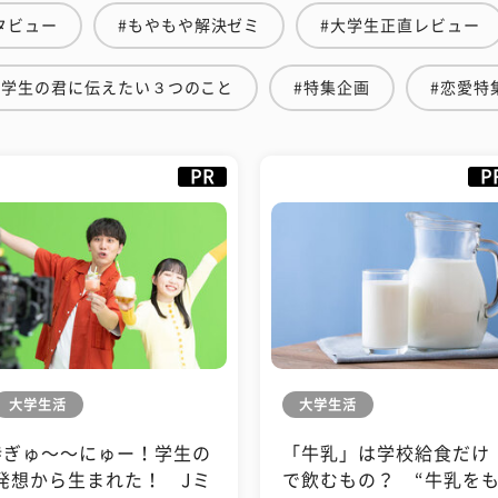
タビュー
#もやもや解決ゼミ
#大学生正直レビュー
#学生の君に伝えたい３つのこと
#特集企画
#恋愛特
PR
P
大学生活
大学生活
#ぎゅ〜〜にゅー！学生の
「牛乳」は学校給食だけ
発想から生まれた！ Jミ
で飲むもの？ “牛乳を