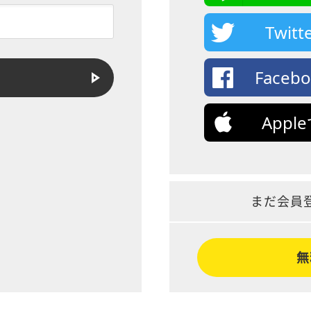
Twi
Face
App
まだ会員
無