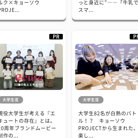
ルク×キョーソウ
っと身近に”――「牛乳
PROJE...
スマ...
PR
P
大学生活
大学生活
現役大学生が考える『エ
大学生82名が白熱のバト
キュートの存在』とは。
ル！？ キョーソウ
20周年ブランドムービー
PROJECTから生まれた
制作の...
楽し...