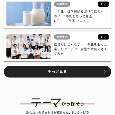
PR
大学生活
「牛乳」は学校給食だけで飲むも
の？ “牛乳をもっと身近
に”――「牛乳でスマ...
PR
大学生活
給食だけじゃない！ 牛乳をもっと
楽しむアイデア、学生が本気で考え
てみた
もっと見る
あなたへのきっかけが詰まった、6つのトビラ